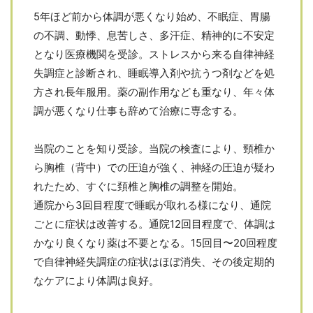
5年ほど前から体調が悪くなり始め、不眠症、胃腸
の不調、動悸、息苦しさ、多汗症、精神的に不安定
となり医療機関を受診。ストレスから来る自律神経
失調症と診断され、睡眠導入剤や抗うつ剤などを処
方され長年服用。薬の副作用なども重なり、年々体
調が悪くなり仕事も辞めて治療に専念する。
当院のことを知り受診。当院の検査により、頸椎か
ら胸椎（背中）での圧迫が強く、神経の圧迫が疑わ
れたため、すぐに頚椎と胸椎の調整を開始。
通院から3回目程度で睡眠が取れる様になり、通院
ごとに症状は改善する。通院12回目程度で、体調は
かなり良くなり薬は不要となる。15回目〜20回程度
で自律神経失調症の症状はほぼ消失、その後定期的
なケアにより体調は良好。