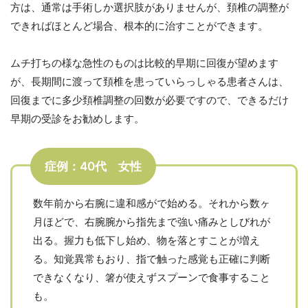
方は、通常は手術しか選択肢がありませんが、頚椎の調整が
できればほとんど場合、根本的に治すことができます。
ムチ打ちの様な急性のものは比較的早期に回復が望めます
が、長期間に渡って頚椎を患っていらっしゃる患者さんは、
回復までに多少頚椎調整の回数が必要ですので、できるだけ
早期の受診をお勧めします。
症例：40代 女性
数年前から右腕に違和感がで始める。それから数ヶ
月ほどで、右腕腕から指先まで強い痛みとしびれが
出る。握力も低下し始め、物を落とすことが増え
る。知覚異常もおり、指で触った感覚も正確に判断
できなくなり、箸が使えずスプーンで食事すること
も。