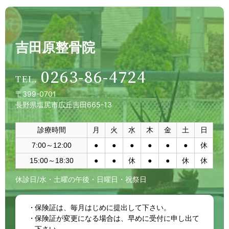
吉田原整骨院
0263-86-4724
〒399-0701
長野県塩尻市広丘吉田665-13
診療時間
月
火
水
木
金
土
日
7:00～12:00
●
●
●
●
●
●
休
15:00～18:30
●
●
休
●
●
休
休
休診日/水・土曜の午後・日曜日・祝祭日
保険証は、毎月はじめに提出して下さい。
保険証が変更になる場合は、早めに受付に申し出て
下さい。