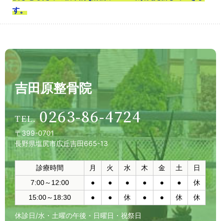
す。
吉田原整骨院
0263-86-4724
〒399-0701
長野県塩尻市広丘吉田665-13
診療時間
月
火
水
木
金
土
日
7:00～12:00
●
●
●
●
●
●
休
15:00～18:30
●
●
休
●
●
休
休
休診日/水・土曜の午後・日曜日・祝祭日