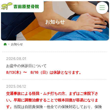
お知らせ
ホーム
お知らせ
2026.08.01
お盆中の休診日について
8/13(木）〜 8/16（日）は休診となります。
2025.06.12
交通事故による怪我・ムチ打ちの方、まずはご来院下さ
い。早期に調整治療することで根本回復が容易になりま
す。
当院は自賠責保険・他全ての保険対応しており、保険