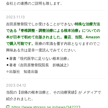
会社との連携のご説明も致します。
2023.11.13
吉田原整骨院でしか受けることができない
特殊な治療方法
である『脊椎調整・調整治療による根本治療』についての
本が日本で初めて出版されました。書店、当院、Amazon
で購入可能です。
医療の常識を覆す内容となりますのでご
興味ある方は是非一度読んでみてください。
⚫︎著書『現代医学に足りない根本治療』
⚫︎著者《吉田原整骨院院長 折橋誠之》
⚪︎出版社 知道出版
2023.04.12
当院の【頭痛の根本治療と、その治療実績】が メディアで
紹介されました。
https://www.atpress.ne.jp/news/342223