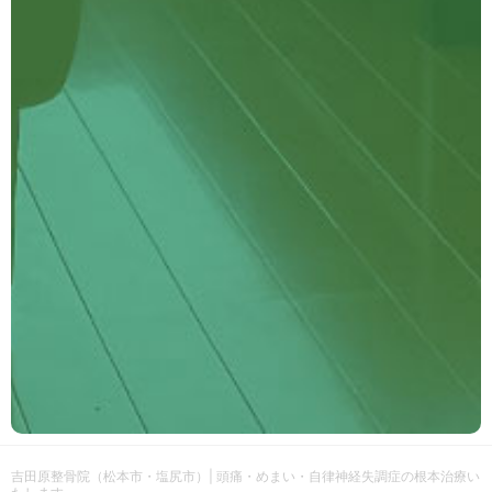
吉田原整骨院（松本市・塩尻市）| 頭痛・めまい・自律神経失調症の根本治療い