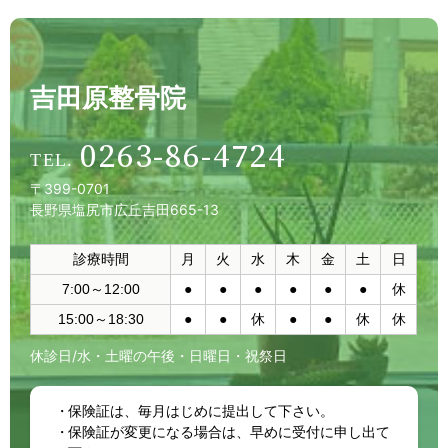
吉田原整骨院
0263-86-4724
〒399-0701
長野県塩尻市広丘吉田665-13
診療時間
月
火
水
木
金
土
日
7:00～12:00
●
●
●
●
●
●
休
15:00～18:30
●
●
休
●
●
休
休
休診日/水・土曜の午後・日曜日・祝祭日
保険証は、毎月はじめに提出して下さい。
保険証が変更になる場合は、早めに受付に申し出て