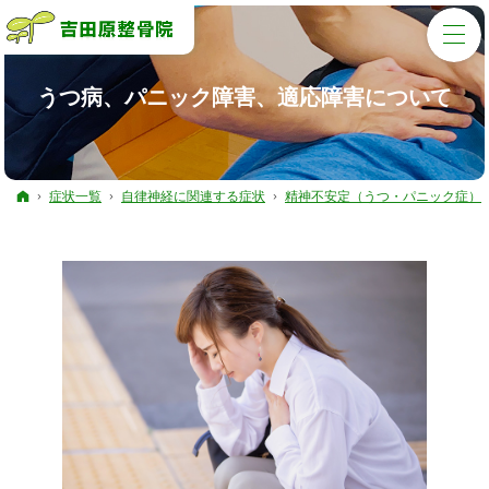
うつ病、パニック障害、適応障害について
ホーム
症状一覧
自律神経に関連する症状
精神不安定（うつ・パニック症）