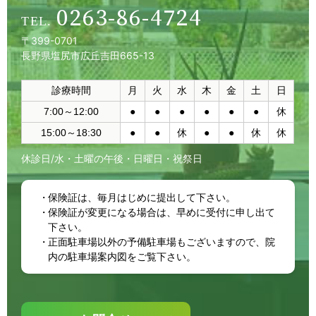
0263-86-4724
〒399-0701
長野県塩尻市広丘吉田665-13
診療時間
月
火
水
木
金
土
日
7:00～12:00
●
●
●
●
●
●
休
15:00～18:30
●
●
休
●
●
休
休
休診日/水・土曜の午後・日曜日・祝祭日
保険証は、毎月はじめに提出して下さい。
保険証が変更になる場合は、早めに受付に申し出て
下さい。
正面駐車場以外の予備駐車場もございますので、院
内の駐車場案内図をご覧下さい。