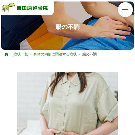
腸の不調
ホーム
症状一覧
身体の内部に関連する症状
腸の不調