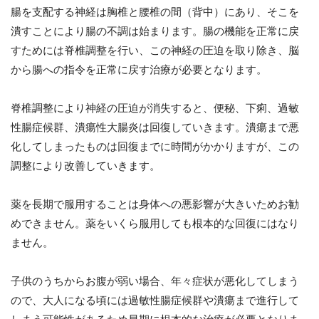
腸を支配する神経は胸椎と腰椎の間（背中）にあり、そこを
潰すことにより腸の不調は始まります。腸の機能を正常に戻
すためには脊椎調整を行い、この神経の圧迫を取り除き、脳
から腸への指令を正常に戻す治療が必要となります。
脊椎調整により神経の圧迫が消失すると、便秘、下痢、過敏
性腸症候群、潰瘍性大腸炎は回復していきます。潰瘍まで悪
化してしまったものは回復までに時間がかかりますが、この
調整により改善していきます。
薬を長期で服用することは身体への悪影響が大きいためお勧
めできません。薬をいくら服用しても根本的な回復にはなり
ません。
子供のうちからお腹が弱い場合、年々症状が悪化してしまう
ので、大人になる頃には過敏性腸症候群や潰瘍まで進行して