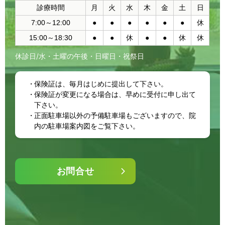
診療時間
月
火
水
木
金
土
日
7:00～12:00
●
●
●
●
●
●
休
15:00～18:30
●
●
休
●
●
休
休
休診日/水・土曜の午後・日曜日・祝祭日
保険証は、毎月はじめに提出して下さい。
保険証が変更になる場合は、早めに受付に申し出て
下さい。
正面駐車場以外の予備駐車場もございますので、院
内の駐車場案内図をご覧下さい。
お問合せ