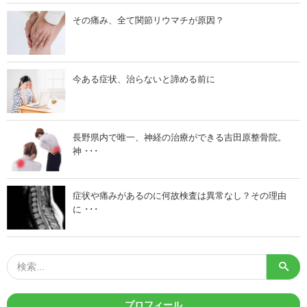
る
に
その痛み、全て関節リウマチが原因？
は
》
」
今ある症状、治らないと諦める前に
長野県内で唯一、神経の治療ができる吉田原整骨院。
神 ･･･
症状や痛みがあるのに何故検査は異常なし？その理由
に ･･･
プロフィール