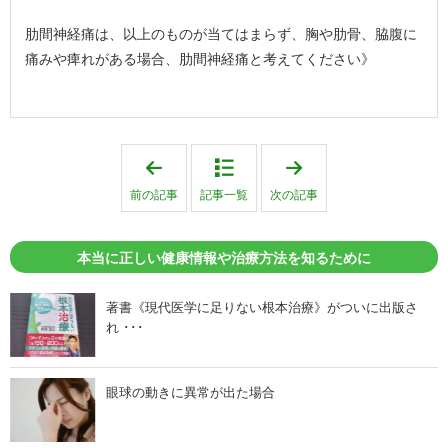
肋間神経痛は、以上のものが当てはまらず、胸や肋骨、脇腹に
痛みや痺れがある場合、肋間神経痛と考えてください》
「
「
《
《
腕
肩
前の記事
記事一覧
次の記事
や
の
指
痛
先
み
の
の
本当に正しい健康情報や治療方法を知るために
し
原
び
因
れ
を
や
判
著書《現代医学に足りない根本治療》がついに出版さ
痛
断
れ ･･･
み
す
の
る
原
に
因
は
を
》
眼球の動きに異常が出た場合
特
」
定
す