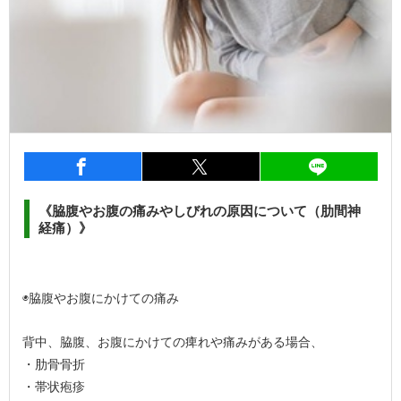
entry370
シェア
entry370
シェア
entry3
《脇腹やお腹の痛みやしびれの原因について（肋間神
経痛）》
◉脇腹やお腹にかけての痛み
背中、脇腹、お腹にかけての痺れや痛みがある場合、
・肋骨骨折
・帯状疱疹