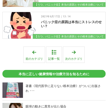
【うつ、パニック症】本当の原因とその根本治療について
2021年6月17日｜13:14
パニック症の原因は本当にストレスのせ
い？
【うつ、パニック症】本当の原因とその根本治療について
「
「
【
【
頭
め
前のカテゴリ
記事一覧
次のカテゴリ
痛
ま
】
い
本
、
当
メ
本当に正しい健康情報や治療方法を知るために
の
ニ
原
エ
因
ー
は
ル
著書《現代医学に足りない根本治療》がついに出版さ
頸
病
れ ･･･
椎
】
で
を
の
根
神
本
経
的
眼球の動きに異常が出た場合