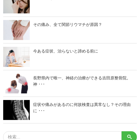
の
に
圧
治
迫
す
に
に
よ
は
その痛み、全て関節リウマチが原因？
る
頸
も
椎
の
調
」
整
が
必
今ある症状、治らないと諦める前に
要
」
長野県内で唯一、神経の治療ができる吉田原整骨院。
神 ･･･
症状や痛みがあるのに何故検査は異常なし？その理由
に ･･･