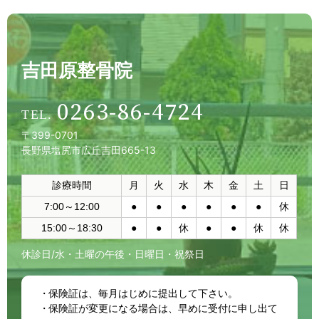
吉田原整骨院
0263-86-4724
〒399-0701
長野県塩尻市広丘吉田665-13
診療時間
月
火
水
木
金
土
日
7:00～12:00
●
●
●
●
●
●
休
15:00～18:30
●
●
休
●
●
休
休
休診日/水・土曜の午後・日曜日・祝祭日
保険証は、毎月はじめに提出して下さい。
保険証が変更になる場合は、早めに受付に申し出て