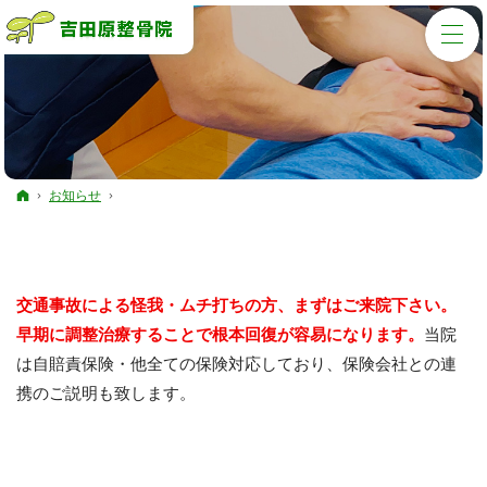
ホーム
お知らせ
交通事故による怪我・ムチ打ちの方、まずはご来院下さい。
早期に調整治療することで根本回復が容易になります。
当院
は自賠責保険・他全ての保険対応しており、保険会社との連
携のご説明も致します。