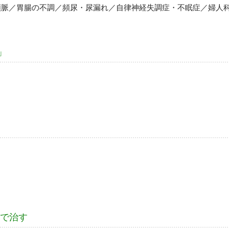
頻脈／胃腸の不調／頻尿・尿漏れ／自律神経失調症・不眠症／婦人
」
」で治す