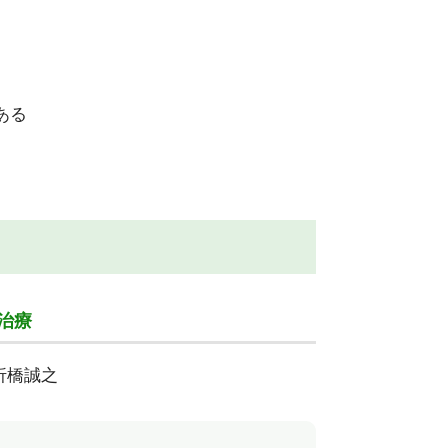
ある
治療
折橋誠之