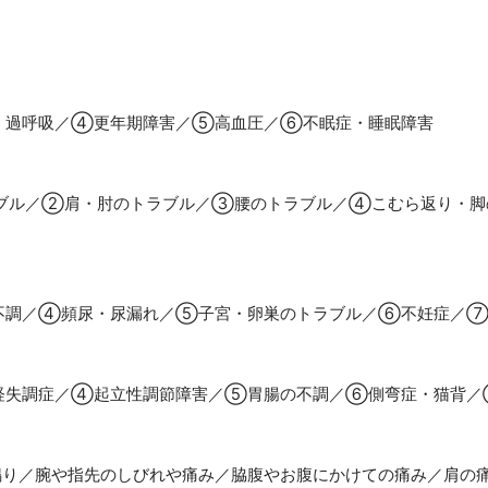
・過呼吸／④更年期障害／⑤高血圧／⑥不眠症・睡眠障害
ブル／②肩・肘のトラブル／③腰のトラブル／④こむら返り・脚
不調／④頻尿・尿漏れ／⑤子宮・卵巣のトラブル／⑥不妊症／
経失調症／④起立性調節障害／⑤胃腸の不調／⑥側弯症・猫背／
鳴り／腕や指先のしびれや痛み／脇腹やお腹にかけての痛み／肩の