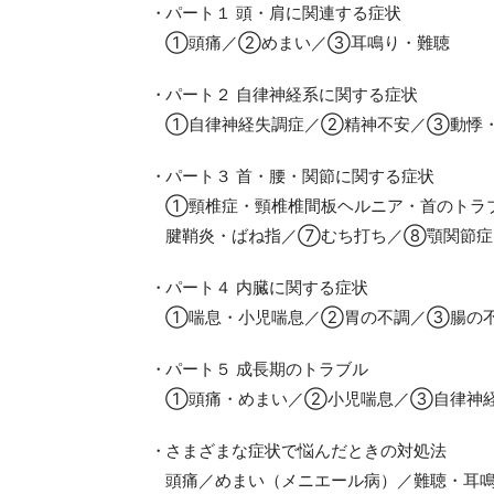
パート１ 頭・肩に関連する症状
①頭痛／②めまい／③耳鳴り・難聴
パート２ 自律神経系に関する症状
①自律神経失調症／②精神不安／③動悸
パート３ 首・腰・関節に関する症状
①頸椎症・頸椎椎間板ヘルニア・首のトラ
腱鞘炎・ばね指／⑦むち打ち／⑧顎関節症
パート４ 内臓に関する症状
①喘息・小児喘息／②胃の不調／③腸の
パート５ 成長期のトラブル
①頭痛・めまい／②小児喘息／③自律神
さまざまな症状で悩んだときの対処法
頭痛／めまい（メニエール病）／難聴・耳