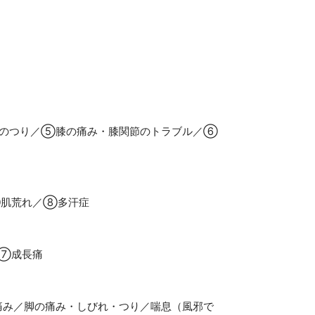
のつり／⑤膝の痛み・膝関節のトラブル／⑥
⑦肌荒れ／⑧多汗症
⑦成長痛
痛み／脚の痛み・しびれ・つり／喘息（風邪で