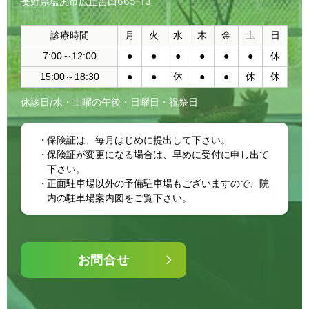
長野県塩尻市広丘吉田665-13
診療時間
月
火
水
木
金
土
日
7:00～12:00
●
●
●
●
●
●
休
15:00～18:30
●
●
休
●
●
休
休
休診日/水・土曜の午後・日曜日・祝祭日
保険証は、毎月はじめに提出して下さい。
保険証が変更になる場合は、早めに受付に申し出て
下さい。
正面駐車場以外の予備駐車場もございますので、院
内の駐車場案内図をご覧下さい。
お問合せ