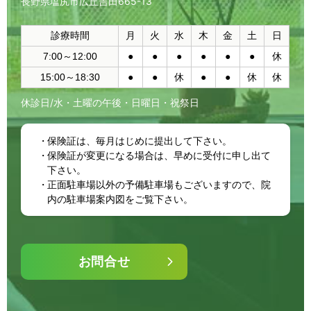
長野県塩尻市広丘吉田665-13
診療時間
月
火
水
木
金
土
日
7:00～12:00
●
●
●
●
●
●
休
15:00～18:30
●
●
休
●
●
休
休
休診日/水・土曜の午後・日曜日・祝祭日
保険証は、毎月はじめに提出して下さい。
保険証が変更になる場合は、早めに受付に申し出て
下さい。
正面駐車場以外の予備駐車場もございますので、院
内の駐車場案内図をご覧下さい。
お問合せ