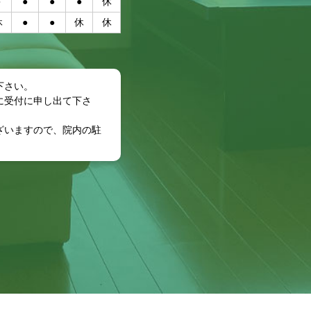
●
●
●
●
休
休
●
●
休
休
日
下さい。
に受付に申し出て下さ
ざいますので、院内の駐