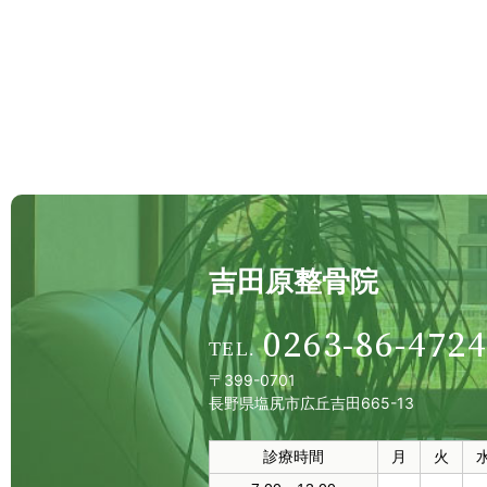
吉田原整骨院
0263-86-4724
〒399-0701
長野県塩尻市広丘吉田665-13
診療時間
月
火