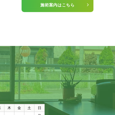
施術案内はこちら
水
木
金
土
日