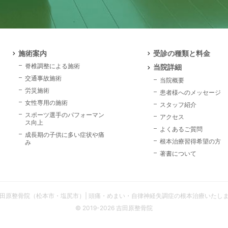
施術案内
受診の種類と料金
脊椎調整による施術
当院詳細
交通事故施術
当院概要
労災施術
患者様へのメッセージ
女性専用の施術
スタッフ紹介
スポーツ選手のパフォーマン
アクセス
ス向上
よくあるご質問
成長期の子供に多い症状や痛
根本治療習得希望の方
み
著書について
田原整骨院（松本市・塩尻市）| 頭痛・めまい・自律神経失調症の根本治療いたし
© 2019-2026 吉田原整骨院