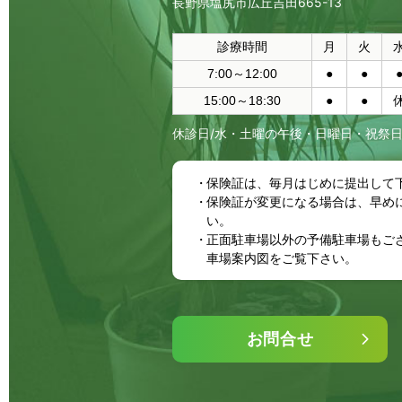
長野県塩尻市広丘吉田665-13
診療時間
月
火
7:00～12:00
●
●
15:00～18:30
●
●
休診日/水・土曜の午後・日曜日・祝祭
保険証は、毎月はじめに提出して
保険証が変更になる場合は、早め
い。
正面駐車場以外の予備駐車場もご
車場案内図をご覧下さい。
お問合せ