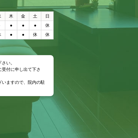
水
木
金
土
日
●
●
●
●
休
休
●
●
休
休
日
下さい。
に受付に申し出て下さ
ざいますので、院内の駐