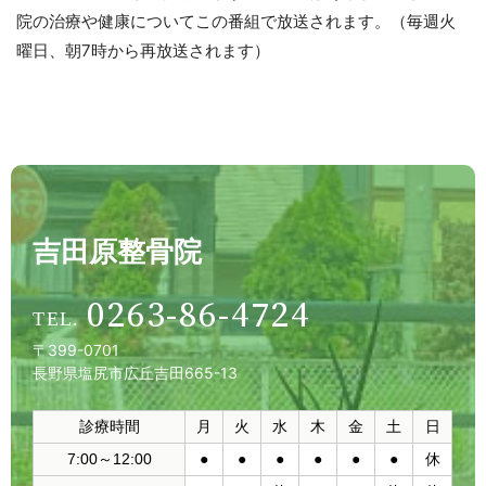
院の治療や健康についてこの番組で放送されます。（毎週火
曜日、朝7時から再放送されます）
吉田原整骨院
0263-86-4724
〒399-0701
長野県塩尻市広丘吉田665-13
診療時間
月
火
水
木
金
土
日
7:00～12:00
●
●
●
●
●
●
休