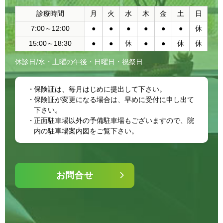
診療時間
月
火
水
木
金
土
日
7:00～12:00
●
●
●
●
●
●
休
15:00～18:30
●
●
休
●
●
休
休
休診日/水・土曜の午後・日曜日・祝祭日
保険証は、毎月はじめに提出して下さい。
保険証が変更になる場合は、早めに受付に申し出て
下さい。
正面駐車場以外の予備駐車場もございますので、院
内の駐車場案内図をご覧下さい。
お問合せ