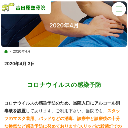
2020年4月
ホーム
2020年4月
2020年4月 3日
コロナウイルスの感染予防
コロナウイルスの感染予防のため、当院入口にアルコール消
毒液を設置
してあります。ご利用下さい。当院でも、
スタッ
フのマスク着用、パッドなどの消毒、診療中と診療後の十分
な換気など感染予防に努めております(スリッパの殺菌灯での