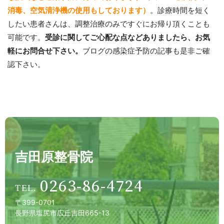
消毒、空気清浄機の使用もしております）
。診療時間を短く
したい患者さんは、調整治療のみですぐにお帰り頂くことも
可能です。
受診に関してご心配な点などありましたら、お気
軽にお問合せ下さい。
ブログの感染症予防の記事も是非ご確
認下さい。
吉田原整骨院
0263-86-4724
〒399-0701
長野県塩尻市広丘吉田665-13