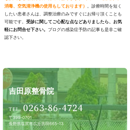
消毒、空気清浄機の使用もしております）
。診療時間を短く
したい患者さんは、調整治療のみですぐにお帰り頂くことも
可能です。
受診に関してご心配な点などありましたら、お気
軽にお問合せ下さい。
ブログの感染症予防の記事も是非ご確
認下さい。
吉田原整骨院
0263-86-4724
〒399-0701
長野県塩尻市広丘吉田665-13