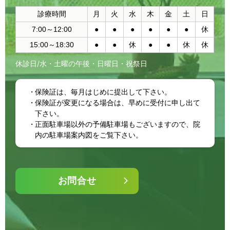
診療時間
月
火
水
木
金
土
日
7:00～12:00
●
●
●
●
●
●
休
15:00～18:30
●
●
休
●
●
休
休
休診日/水・土曜の午後・日曜日・祝祭日
保険証は、毎月はじめに提出して下さい。
保険証が変更になる場合は、早めに受付に申し出て
下さい。
正面駐車場以外の予備駐車場もございますので、院
内の駐車場案内図をご覧下さい。
お問合せ