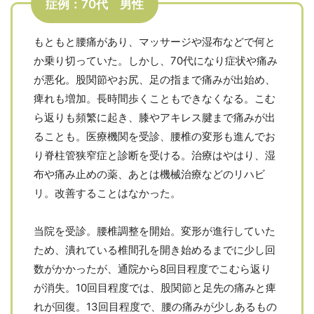
症例：70代 男性
もともと腰痛があり、マッサージや湿布などで何と
か乗り切っていた。しかし、70代になり症状や痛み
が悪化。股関節やお尻、足の指まで痛みが出始め、
痺れも増加。長時間歩くこともできなくなる。こむ
ら返りも頻繁に起き、膝やアキレス腱まで痛みが出
ることも。医療機関を受診、腰椎の変形も進んでお
り脊柱管狭窄症と診断を受ける。治療はやはり、湿
布や痛み止めの薬、あとは機械治療などのリハビ
リ。改善することはなかった。
当院を受診。腰椎調整を開始。変形が進行していた
ため、潰れている椎間孔を開き始めるまでに少し回
数がかかったが、通院から8回目程度でこむら返り
が消失。10回目程度では、股関節と足先の痛みと痺
れが回復。13回目程度で、腰の痛みが少しあるもの