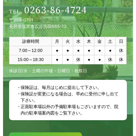
0263-86-4724
〒399-0701
長野県塩尻市広丘吉田665-13
診療時間
月
火
水
木
金
土
日
7:00～12:00
●
●
●
●
●
●
休
15:00～18:30
●
●
休
●
●
休
休
休診日/水・土曜の午後・日曜日・祝祭日
保険証は、毎月はじめに提出して下さい。
保険証が変更になる場合は、早めに受付に申し出て
下さい。
正面駐車場以外の予備駐車場もございますので、院
内の駐車場案内図をご覧下さい。