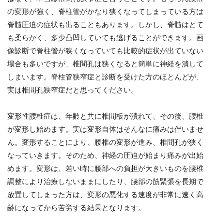
の変形が強く、脊柱管がかなり狭くなってしまっている方は
脊髄圧迫の症状も出ることもあります。しかし、脊髄はとて
も柔らかく、多少凸凹していても逃げることができます。画
像診断で脊柱管が狭くなっていても比較的症状が出ていない
場合も多いですが、椎間孔は狭くなると簡単に神経を潰して
しまいます。脊柱管狭窄症と診断を受けた方のほとんどが、
実は椎間孔狭窄症だと思ってください。
変形性腰椎症は、年齢と共に椎間板が潰れて、その後、腰椎
が変形し始めます。実は変形自体はそんなに痛みは伴いませ
ん。変形することにより、腰椎の変形が進み、椎間孔が狭く
なっていきます。そのため、神経の圧迫が始まり痛みが出始
めます。変形は、若い時に腰部への負担が大きいものを腰椎
調整により治療しないままにしたり、腰部の筋緊張を長期で
放置してしまった方は、変形の悪化する速度が非常に速く高
齢になってから苦労する結果となります。