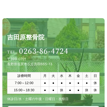
吉田原整骨院
0263-86-4724
〒399-0701
長野県塩尻市広丘吉田665-13
診療時間
月
火
水
木
金
土
日
7:00～12:00
●
●
●
●
●
●
休
15:00～18:30
●
●
休
●
●
休
休
休診日/水・土曜の午後・日曜日・祝祭日