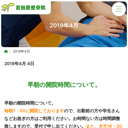
2019年4月
ホーム
2019年4月
2019年4月 4日
早朝の開院時間について。
早朝の開院時間について。
毎朝7：00に開院しております
ので、出勤前の方や学生さん
などお急ぎの方はご利用ください。
お時間ない方は時間調整
致します
ので、受付で申し出てください。
また、夕方18：30