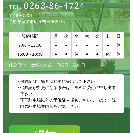
0263-86-4724
〒399-0701
長野県塩尻市広丘吉田665-13
診療時間
月
火
水
木
金
土
日
7:00～12:00
●
●
●
●
●
●
休
15:00～18:30
●
●
休
●
●
休
休
休診日/水・土曜の午後・日曜日・祝祭日
保険証は、毎月はじめに提出して下さい。
保険証が変更になる場合は、早めに受付に申し出て
下さい。
正面駐車場以外の予備駐車場もございますので、院
内の駐車場案内図をご覧下さい。
お問合せ