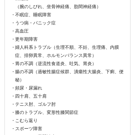
（腕のしびれ、坐骨神経痛、肋間神経痛）
不眠症、睡眠障害
うつ病・パニック症
高血圧
更年期障害
婦人科系トラブル（生理不順、不妊、生理痛、内膜
症、排卵異常、ホルモンバランス異常）
胃の不調（逆流性食道炎、吐気、胃炎）
腸の不調（過敏性腸症候群、潰瘍性大腸炎、下痢、便
秘）
頻尿・尿漏れ
四十肩、五十肩
テニス肘、ゴルフ肘
膝のトラブル、変形性膝関節症
こむら返り
スポーツ障害