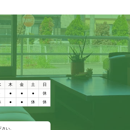
水
木
金
土
日
●
●
●
●
休
休
●
●
休
休
日
下さい。