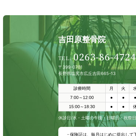
吉田原整骨院
0263-86-4724
〒399-0701
長野県塩尻市広丘吉田665-13
診療時間
月
火
7:00～12:00
●
●
15:00～18:30
●
●
休診日/水・土曜の午後・日曜日・祝祭
保険証は、毎月はじめに提出して