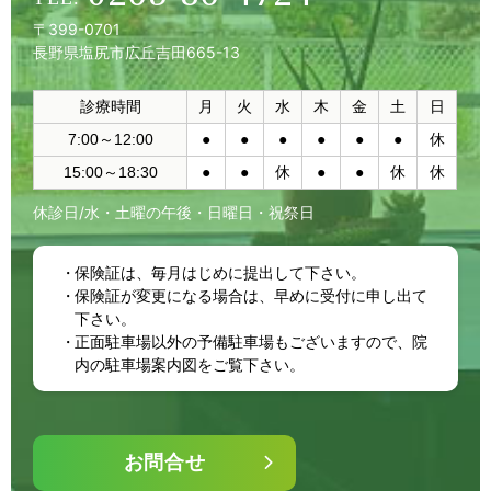
〒399-0701
長野県塩尻市広丘吉田665-13
診療時間
月
火
水
木
金
土
日
7:00～12:00
●
●
●
●
●
●
休
15:00～18:30
●
●
休
●
●
休
休
休診日/水・土曜の午後・日曜日・祝祭日
保険証は、毎月はじめに提出して下さい。
保険証が変更になる場合は、早めに受付に申し出て
下さい。
正面駐車場以外の予備駐車場もございますので、院
内の駐車場案内図をご覧下さい。
お問合せ